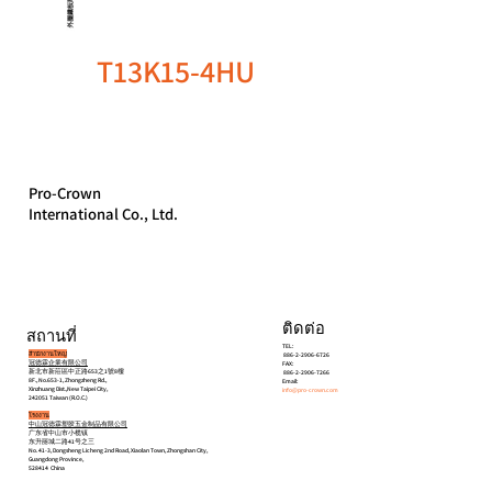
T13K15-4HU
Pro-Crown
International Co., Ltd.
ติดต่อ
สถานที่
TEL:
สำนักงานใหญ่
886-2-2906-6726
冠德霖企業有限公司
FAX:
新北市新莊區中正路653之1號8樓
886-2-2906-7266
8F., No.653-1, Zhongzheng Rd.,
Email:
Xinzhuang Dist.,New Taipei City,
info@pro-crown.com
242051 Taiwan (R.O.C.)
โรงงาน
中山冠德霖塑胶五金制品有限公司
广东省中山市小榄镇
东升丽城二路41号之三
No. 41-3, Dongsheng Licheng 2nd Road, Xiaolan Town, Zhongshan City,
Guangdong Province,
528414 China